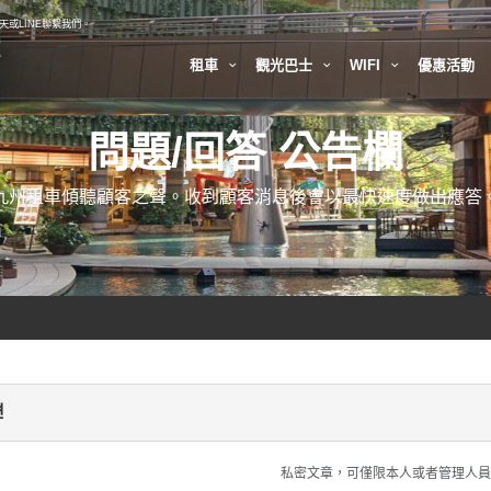
或LINE聯繫我們。
租車
觀光巴士
WIFI
優惠活動
問題/回答 公告欄
九州租車傾聽顧客之聲。收到顧客消息後會以最快速度做出應答
련
私密文章，可僅限本人或者管理人