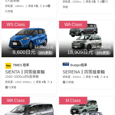
5人座車輛
排氣量 : 2200cc
乘客
5名
2個
行
排氣量 : 1800cc
乘客
5名
2~3個
李箱
行李箱
WS Class
WA Class
1天(24小時)
1天(24小時)
12,960日元
20,909日元
8,600日元
18,909日元
34%折扣
10%折扣
TIMES 租車
Budget租車
SIENTA┃同等級車輛
SERENA┃同等級車輛
1500~2000cc的6座車輛
排氣量 : 2000cc
乘客
7~8名
3~4
排氣量 : 1500~2000cc
乘客
6名
2
個
行李箱
個
行李箱
WA Class
M Class