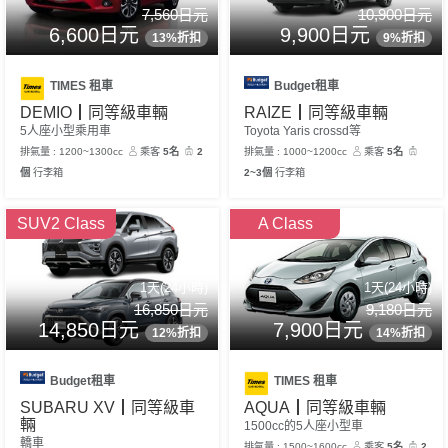
7,560日元
10,900日元
6,600日元
9,900日元
13%折扣
9%折扣
TIMES 租車
Budget租車
DEMIO┃同等級車輛
RAIZE┃同等級車輛
5人座小型乘用車
Toyota Yaris crossd等
排氣量 : 1200~1300cc
乘客
5名
2
排氣量 : 1000~1200cc
乘客
5名
個
行李箱
2~3個
行李箱
SUV2 Class
A Class
1天(24小時)
1天(24小時)
16,850日元
9,180日元
14,850日元
7,900日元
12%折扣
14%折扣
Budget租車
TIMES 租車
SUBARU XV┃同等級車
AQUA┃同等級車輛
輛
1500cc的5人座小型車
轎車
排氣量 : 1500~1600cc
乘客
5名
2