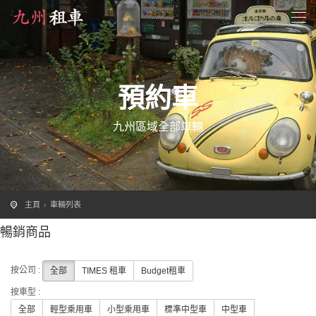
預約車
九州區域全部車輛
主頁
車輛列表
暢銷商品
按公司 :
全部
TIMES 租車
Budget租車
按車型 :
全部
輕型乘用車
小型乘用車
標準中型車
中型車