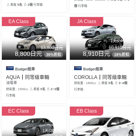
乘客
5名
2個
行李箱
個
行李箱
EA Class
JA Class
1天(24小時)
1天(24小時)
13,800日元
10,910日元
8,800日元
8,910日元
36%折扣
18%折扣
Budget租車
Budget租車
AQUA┃同等級車輛
COROLLA┃同等級車輛
油電車
排氣量 : 1800cc
乘客
5名
3~4個
排氣量 : 1500cc
乘客
5名
2~3個
行李箱
行李箱
EC Class
EB Class
1天(24小時)
1天(24小時)