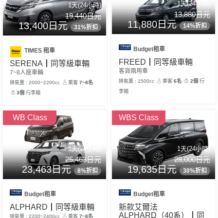
1天(24小時)
1天(24小時)
13,880日元
19,440日元
11,880日元
13,400日元
14%折扣
31%折扣
Budget租車
TIMES 租車
FREED┃同等級車輛
SERENA┃同等級車輛
客貨兩用車
7~8人座車輛
排氣量 : 1500cc
乘客
6名
2個
行
排氣量 : 2000~2200cc
乘客
7~8名
李箱
3個
行李箱
WB Class
WBS Class
1天(24小時)
1天(24小時)
25,463日元
28,000日元
23,463日元
19,635日元
8%折扣
30%折扣
Budget租車
Budget租車
ALPHARD┃同等級車輛
新款艾爾法
ALPHARD（40系）┃同
排氣量 : 2200~2400cc
乘客
7~8名