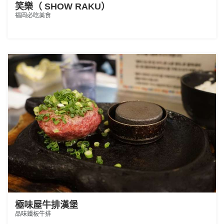
笑樂（ SHOW RAKU）
福岡必吃美食
極味屋牛排漢堡
品味鐵板牛排