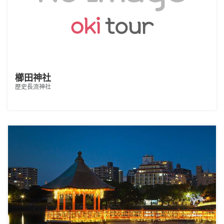
櫛田神社
歷史長流神社