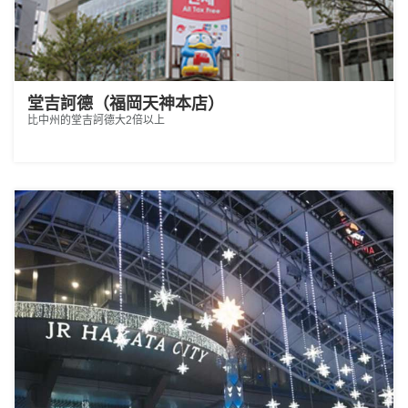
堂吉訶德（福岡天神本店）
比中州的堂吉訶德大2倍以上